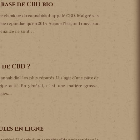
base de CBD bio
ure chimique du cannabidiol appelé CBD. Malgré ses
ue répandue qu’en 2013. Aujourd’hui, on trouve sur
ovenance ne sont…
 de CBD ?
annabidiol les plus réputés. Il s’agit d’une pâte de
pe actif. En général, c’est une matière grasse,
iques…
ules en ligne
oriété. Il s’agit d’un cannabinoïde présent dans la