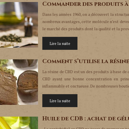
Commander des produits à 
Dans les années 1960, on a découvert la struct
nombreux avantages, cette molécule n’est deven
le marché des produits dont la qualité et la pr
Lire la suite
Comment s’utilise la résine
La résine de CBD est un des produits à base de c
CBD ayant une bonne concentration en princi
inflammable et onctueuse. De nombreuses bout
Lire la suite
Huile de CDB : achat de gél
Le cannabidiol ou CBD ne cesse de gagner en not