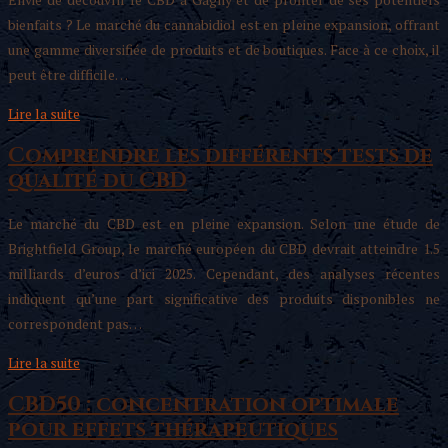
bienfaits ? Le marché du cannabidiol est en pleine expansion, offrant
une gamme diversifiée de produits et de boutiques. Face à ce choix, il
peut être difficile…
Lire la suite
Comprendre les différents tests de
qualité du CBD
Le marché du CBD est en pleine expansion. Selon une étude de
Brightfield Group, le marché européen du CBD devrait atteindre 1.5
milliards d’euros d’ici 2025. Cependant, des analyses récentes
indiquent qu’une part significative des produits disponibles ne
correspondent pas…
Lire la suite
CBD50 : concentration optimale
pour effets thérapeutiques