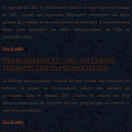
Le marché du CBD, et notamment celui de la cigarette électronique
au CBD, connaît une expansion fulgurante, présentant une large
gamme de produits et de concentrations. Identifier la concentration
idéale pour maximiser les effets thérapeutiques du CBD, en
particulier dans…
Lire la suite
Neuropathies et CBD : solutions
thérapeutiques prometteuses
La douleur neuropathique, souvent décrite comme une sensation de
brûlure, de piqûre ou d’élancement, affecte des millions de
personnes dans le monde. Elle résulte de lésions ou d’un
dysfonctionnement du système nerveux périphérique ou central et
peut avoir un impact…
Lire la suite