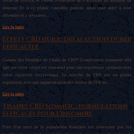
cesse de croître, et l’envie irrésistible de s’accorder un moment de
douceur. Et si ce plaisir coupable pouvait aussi vous aider à vous
détendre et à retrouver…
Lire la suite
Effets CBD huile: délai action durée
efficacité
Curieux des bienfaits de l’huile de CBD? Comprendre comment elle
agit sur votre corps est essentiel pour une expérience optimale avec
votre cigarette électronique. Le marché du CBD est en pleine
expansion, avec une augmentation des ventes de 25% au…
Lire la suite
Tisanes CBD sommeil : formulations
efficaces pour l’insomnie
Près d’un tiers de la population française est concernée par les