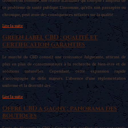
troubles du sommeil, une réalité alarmante qui souligne l’ampleur de
ce problème de santé publique. L’insomnie, qu’elle soit passagère ou
chronique, peut avoir des conséquences néfastes sur la qualité…
Lire la suite
Green label CBD : qualité et
certification garanties
Le marché du CBD connaît une croissance fulgurante, attirant de
plus en plus de consommateurs à la recherche de bien-être et de
solutions naturelles. Cependant, cette expansion rapide
s’accompagne de défis majeurs. L’absence d’une réglementation
uniforme et la diversité des…
Lire la suite
Offre CBD à gagny : panorama des
boutiques
Envie de découvrir le CBD à Gagny et de profiter de ses potentiels