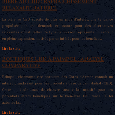
Bière au CBD : rafraîchissement
relaxant naturel
La bière au CBD suscite de plus en plus d’intérêt, une tendance
propulsée par une demande croissante pour des alternatives
relaxantes et naturelles. Ce type de boisson représente un secteur
en pleine expansion, motivée par un intérêt pour les bénéfices…
Lire la suite
Boutiques CBD à paimpol : analyse
comparative
Paimpol, charmante cité portuaire des Côtes-d’Armor, connaît un
intérêt grandissant pour les produits à base de cannabidiol (CBD).
Cette molécule issue du chanvre suscite la curiosité pour ses
potentiels effets bénéfiques sur le bien-être. En France, la loi
autorise la…
Lire la suite