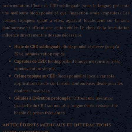
la formulation. L’huile de CBD sublinguale (sous la langue) présente
une meilleure biodisponibilité que l’ingestion orale (capsules). Les
crèmes topiques, quant à elles, agissent localement sur la zone
douloureuse et offrent une action ciblée. Le choix de la formulation
influence directement le dosage nécessaire.
Huile de CBD sublinguale:
Biodisponibilité élevée (jusqu’à
35%), administration rapide.
Capsules de CBD:
Biodisponibilité moyenne (environ 20%),
administration simple.
Crème topique au CBD:
Biodisponibilité locale variable,
application directe sur la zone douloureuse, idéale pour les
douleurs localisées.
Gélules à libération prolongée :
Offrent une libération
graduelle du CBD sur une plus longue durée, réduisant le
besoin de prises fréquentes.
Antécédents médicaux et interactions