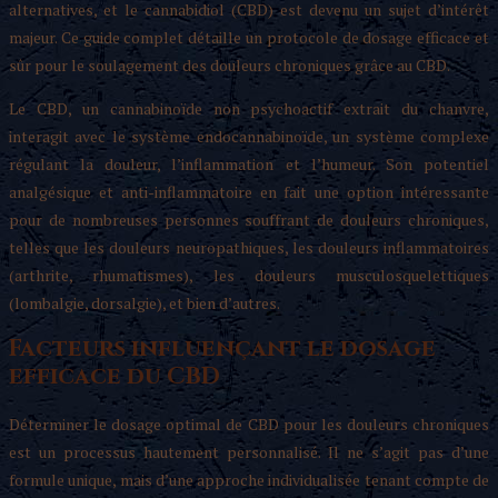
alternatives, et le cannabidiol (CBD) est devenu un sujet d’intérêt
majeur. Ce guide complet détaille un protocole de dosage efficace et
sûr pour le soulagement des douleurs chroniques grâce au CBD.
Le CBD, un cannabinoïde non psychoactif extrait du chanvre,
interagit avec le système endocannabinoïde, un système complexe
régulant la douleur, l’inflammation et l’humeur. Son potentiel
analgésique et anti-inflammatoire en fait une option intéressante
pour de nombreuses personnes souffrant de douleurs chroniques,
telles que les douleurs neuropathiques, les douleurs inflammatoires
(arthrite, rhumatismes), les douleurs musculosquelettiques
(lombalgie, dorsalgie), et bien d’autres.
Facteurs influençant le dosage
efficace du CBD
Déterminer le dosage optimal de CBD pour les douleurs chroniques
est un processus hautement personnalisé. Il ne s’agit pas d’une
formule unique, mais d’une approche individualisée tenant compte de