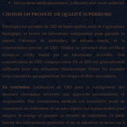
Interactions médicamenteuses (à discuter avec votre médecin)
Choisir un produit de qualité supérieure:
Privilégiez les produits de CBD de haute qualité, issus de l’agriculture
biologique, et testés en laboratoire indépendant pour garantir la
pureté, l’absence de pesticides, de métaux lourds, et la
concentration précise en CBD. Vérifiez la présence d’un certificat
d’analyse (COA) fourni par un laboratoire accrédité. Une
concentration de CBD comprise entre 5% et 20% est généralement
suffisante pour une utilisation thérapeutique. Evitez les produits
trop concentrés qui augmentent les risques d’effets secondaires.
En conclusion:
L’utilisation du CBD pour le soulagement des
douleurs chroniques nécessite une approche personnalisée et
responsable. Une consultation médicale est essentielle avant de
commencer un traitement, et un suivi régulier est indispensable pour
adapter le dosage et garantir la sécurité du traitement. Ce guide
fournit des informations générales et ne se substitue en aucun cas à