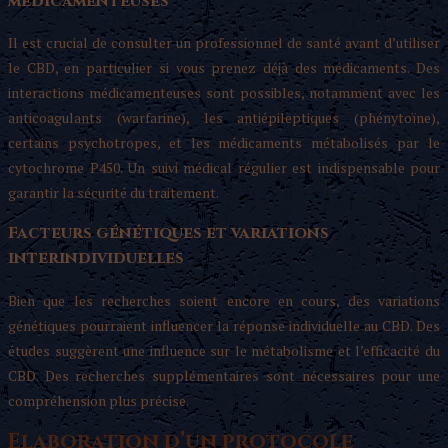
médicamenteuses
Il est crucial de consulter un professionnel de santé avant d’utiliser
le CBD, en particulier si vous prenez déjà des médicaments. Des
interactions médicamenteuses sont possibles, notamment avec les
anticoagulants (warfarine), les antiépileptiques (phénytoïne),
certains psychotropes, et les médicaments métabolisés par le
cytochrome P450. Un suivi médical régulier est indispensable pour
garantir la sécurité du traitement.
Facteurs génétiques et variations
interindividuelles
Bien que les recherches soient encore en cours, des variations
génétiques pourraient influencer la réponse individuelle au CBD. Des
études suggèrent une influence sur le métabolisme et l’efficacité du
CBD. Des recherches supplémentaires sont nécessaires pour une
compréhension plus précise.
Elaboration d’un protocole