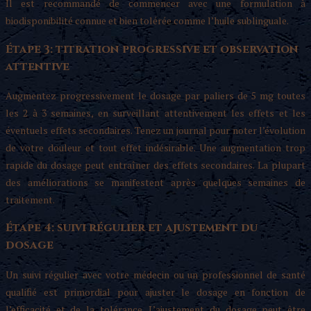
Il est recommandé de commencer avec une formulation à
biodisponibilité connue et bien tolérée comme l’huile sublinguale.
Étape 3: titration progressive et observation
attentive
Augmentez progressivement le dosage par paliers de 5 mg toutes
les 2 à 3 semaines, en surveillant attentivement les effets et les
éventuels effets secondaires. Tenez un journal pour noter l’évolution
de votre douleur et tout effet indésirable. Une augmentation trop
rapide du dosage peut entraîner des effets secondaires. La plupart
des améliorations se manifestent après quelques semaines de
traitement.
Étape 4: suivi régulier et ajustement du
dosage
Un suivi régulier avec votre médecin ou un professionnel de santé
qualifié est primordial pour ajuster le dosage en fonction de
l’efficacité et de la tolérance. L’ajustement du dosage peut être