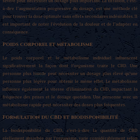
sévère peut nécessiter un dosage plus important. La titration, c’est-
à-dire l’augmentation progressive du dosage, est une méthode clé
pour trouver la dose optimale sans effets secondaires indésirables. Il
est important de noter l’évolution de la douleur et de l’adapter en
conséquence.
Poids corporel et métabolisme
Le poids corporel et le métabolisme individuel influencent
significativement la façon dont l’organisme traite le CBD. Une
personne plus lourde peut nécessiter un dosage plus élevé qu’une
personne plus légère pour obtenir le même effet. Le métabolisme
influence également la vitesse d’élimination du CBD, impactant la
fréquence des prises et le dosage quotidien. Une personne avec un
métabolisme rapide peut nécessiter des doses plus fréquentes.
Formulation du CBD et biodisponibilité
La biodisponibilité du CBD, c’est-à-dire la quantité de CBD
réellement absorbée par l’organisme, varie considérablement selon