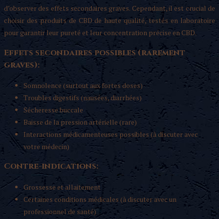
d’observer des effets secondaires graves. Cependant, il est crucial de
choisir des produits de CBD de haute qualité, testés en laboratoire
pour garantir leur pureté et leur concentration précise en CBD.
Effets secondaires possibles (rarement
graves):
Somnolence (surtout aux fortes doses)
Troubles digestifs (nausées, diarrhées)
Sécheresse buccale
Baisse de la pression artérielle (rare)
Interactions médicamenteuses possibles (à discuter avec
votre médecin)
Contre-indications:
Grossesse et allaitement
Certaines conditions médicales (à discuter avec un
professionnel de santé)