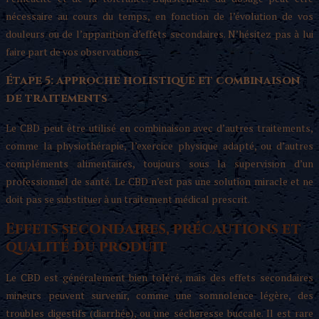
nécessaire au cours du temps, en fonction de l’évolution de vos
douleurs ou de l’apparition d’effets secondaires. N’hésitez pas à lui
faire part de vos observations.
Étape 5: approche holistique et combinaison
de traitements
Le CBD peut être utilisé en combinaison avec d’autres traitements,
comme la physiothérapie, l’exercice physique adapté, ou d’autres
compléments alimentaires, toujours sous la supervision d’un
professionnel de santé. Le CBD n’est pas une solution miracle et ne
doit pas se substituer à un traitement médical prescrit.
Effets secondaires, précautions et
qualité du produit
Le CBD est généralement bien toléré, mais des effets secondaires
mineurs peuvent survenir, comme une somnolence légère, des
troubles digestifs (diarrhée), ou une sécheresse buccale. Il est rare