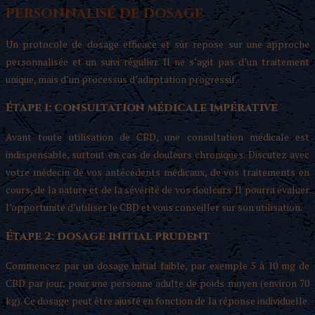
personnalisé de dosage
Un protocole de dosage efficace et sûr repose sur une approche
personnalisée et un suivi régulier. Il ne s’agit pas d’un traitement
unique, mais d’un processus d’adaptation progressif.
Étape 1: consultation médicale impérative
Avant toute utilisation de CBD, une consultation médicale est
indispensable, surtout en cas de douleurs chroniques. Discutez avec
votre médecin de vos antécédents médicaux, de vos traitements en
cours, de la nature et de la sévérité de vos douleurs. Il pourra évaluer
l’opportunité d’utiliser le CBD et vous conseiller sur son utilisation.
Étape 2: dosage initial prudent
Commencez par un dosage initial faible, par exemple 5 à 10 mg de
CBD par jour, pour une personne adulte de poids moyen (environ 70
kg). Ce dosage peut être ajusté en fonction de la réponse individuelle.