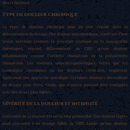
divers facteurs.
Type de douleur chronique
Le type de douleur chronique joue un rôle crucial dans la
détermination du dosage. Une douleur neuropathique, résultant d’une
lésion nerveuse (comme la névralgie sciatique ou la neuropathie
diabétique), répond différemment au CBD qu’une douleur
inflammatoire comme l’arthrite rhumatoïde ou la polyarthrite
rhumatoïde. Les douleurs musculosquelettiques, telles que les
lombalgies chroniques ou les douleurs cervicales, requièrent
également une approche spécifique. Certaines douleurs nécessitent
un dosage plus élevé, tandis que d’autres peuvent être soulagées
avec des doses plus faibles.
Sévérité de la douleur et intensité
L’intensité de la douleur est un facteur primordial. Une douleur légère
peut répondre à un dosage faible de CBD, tandis qu’une douleur