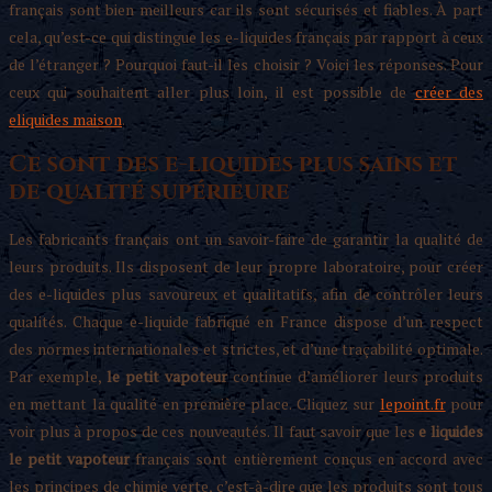
français sont bien meilleurs car ils sont sécurisés et fiables. À part
cela, qu’est-ce qui distingue les e-liquides français par rapport à ceux
de l’étranger ? Pourquoi faut-il les choisir ? Voici les réponses. Pour
ceux qui souhaitent aller plus loin, il est possible de
créer des
eliquides maison
.
Ce sont des e-liquides plus sains et
de qualité supérieure
Les fabricants français ont un savoir-faire de garantir la qualité de
leurs produits. Ils disposent de leur propre laboratoire, pour créer
des e-liquides plus savoureux et qualitatifs, afin de contrôler leurs
qualités. Chaque e-liquide fabriqué en France dispose d’un respect
des normes internationales et strictes, et d’une traçabilité optimale.
Par exemple,
le petit vapoteur
continue d’améliorer leurs produits
en mettant la qualité en première place. Cliquez sur
lepoint.fr
pour
voir plus à propos de ces nouveautés. Il faut savoir que les
e liquides
le petit vapoteur
français sont entièrement conçus en accord avec
les principes de chimie verte, c’est-à-dire que les produits sont tous