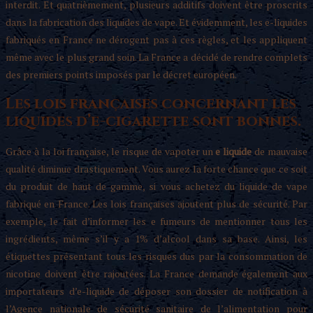
interdit. Et quatrièmement, plusieurs additifs doivent être proscrits
dans la fabrication des liquides de vape. Et évidemment, les e-liquides
fabriqués en France ne dérogent pas à ces règles, et les appliquent
même avec le plus grand soin. La France a décidé de rendre complets
des premiers points imposés par le décret européen.
Les lois françaises concernant les
liquides d’e-cigarette sont bonnes.
Grâce à la loi française, le risque de vapoter un
e liquide
de mauvaise
qualité diminue drastiquement. Vous aurez la forte chance que ce soit
du produit de haut de gamme, si vous achetez du liquide de vape
fabriqué en France. Les lois françaises ajoutent plus de sécurité. Par
exemple, le fait d’informer les e fumeurs de mentionner tous les
ingrédients, même s’il y a 1% d’alcool dans sa base. Ainsi, les
étiquettes présentant tous les risques dus par la consommation de
nicotine doivent être rajoutées. La France demande également aux
importateurs d’e-liquide de déposer son dossier de notification à
l’Agence nationale de sécurité sanitaire de l’alimentation pour