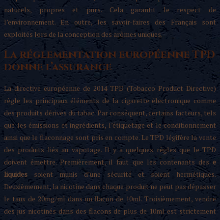
naturels, propres et purs. Cela garantit le respect de
l’environnement. En outre, les savoir-faires des Français sont
exploités lors de la conception des arômes uniques.
La réglementation européenne TPD
donne l’assurance
La directive européenne de 2014 TPD (Tobacco Product Directive)
règle les principaux éléments de la cigarette électronique comme
des produits dérivés du tabac. Par conséquent, certains facteurs, tels
que les émissions et ingrédients, l’étiquetage et le conditionnement
ainsi que le flaconnage sont pris en compte. Le TPD légifère la vente
des produits liés au vapotage. Il y a quelques règles que le TPD
doivent émettre. Premièrement, il faut que les contenants des
e
liquides
soient munis d’une sécurité et soient hermétiques.
Deuxièmement, la nicotine dans chaque produit ne peut pas dépasser
le taux de 20mg/ml dans un flacon de 10ml. Troisièmement, vendre
des jus nicotinés dans des flacons de plus de 10ml est strictement