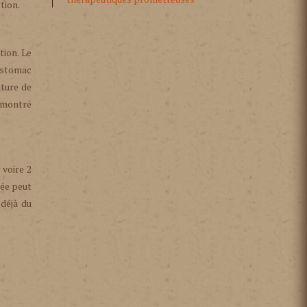
tion.
tion. Le
’estomac
ature de
a montré
voire 2
vée peut
 déjà du