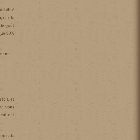
nibilité
, car la
 de goût
 que 80%
ement.
tc.), et
ui vous
cal est
onseils