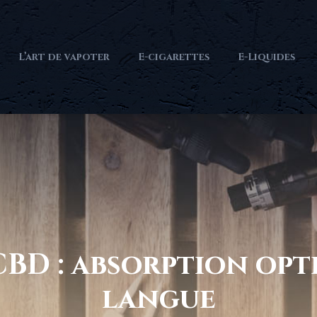
L’art de vapoter
E-cigarettes
E-Liquides
BD : absorption opt
langue