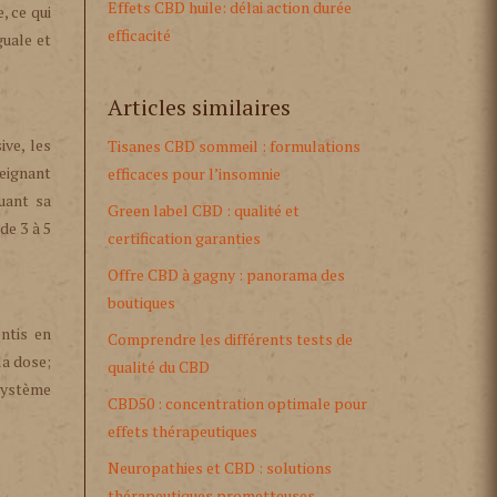
Effets CBD huile: délai action durée
, ce qui
efficacité
guale et
Articles similaires
ive, les
Tisanes CBD sommeil : formulations
eignant
efficaces pour l’insomnie
nuant sa
Green label CBD : qualité et
de 3 à 5
certification garanties
Offre CBD à gagny : panorama des
boutiques
entis en
Comprendre les différents tests de
la dose;
qualité du CBD
 système
CBD50 : concentration optimale pour
effets thérapeutiques
Neuropathies et CBD : solutions
thérapeutiques prometteuses