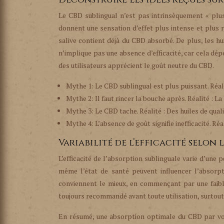
Le CBD sublingual n’est pas intrinsèquement « plus
donnent une sensation d’effet plus intense et plus ra
salive contient déjà du CBD absorbé. De plus, les 
n’implique pas une absence d’efficacité, car cela dé
des utilisateurs apprécient le goût neutre du CBD.
Mythe 1: Le CBD sublingual est plus puissant. Réali
Mythe 2: Il faut rincer la bouche après. Réalité : L
Mythe 3: Le CBD tache. Réalité : Des huiles de qual
Mythe 4: L’absence de goût signifie inefficacité. Ré
Variabilité de l’efficacité selon 
L’efficacité de l’absorption sublinguale varie d’une p
même l’état de santé peuvent influencer l’absorp
conviennent le mieux, en commençant par une faibl
toujours recommandé avant toute utilisation, surtou
En résumé, une absorption optimale du CBD par voi