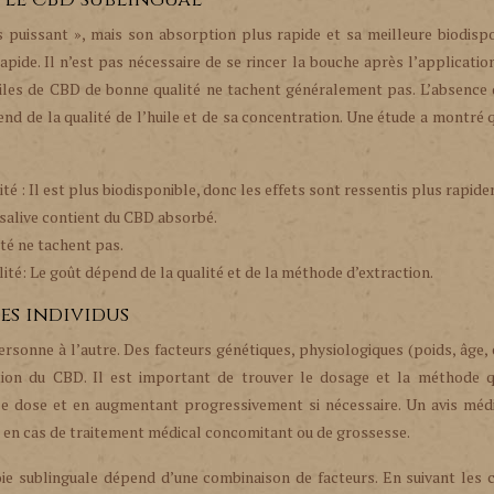
 puissant », mais son absorption plus rapide et sa meilleure biodispo
pide. Il n’est pas nécessaire de se rincer la bouche après l’application
huiles de CBD de bonne qualité ne tachent généralement pas. L’absence
pend de la qualité de l’huile et de sa concentration. Une étude a montré
té : Il est plus biodisponible, donc les effets sont ressentis plus rapid
a salive contient du CBD absorbé.
ité ne tachent pas.
alité: Le goût dépend de la qualité et de la méthode d’extraction.
les individus
ersonne à l’autre. Des facteurs génétiques, physiologiques (poids, âge, e
tion du CBD. Il est important de trouver le dosage et la méthode q
e dose et en augmentant progressivement si nécessaire. Un avis médi
t en cas de traitement médical concomitant ou de grossesse.
e sublinguale dépend d’une combinaison de facteurs. En suivant les c