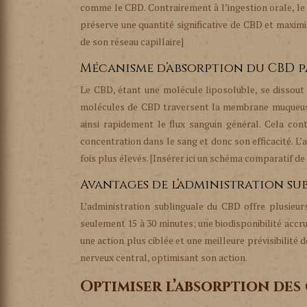
comme le CBD. Contrairement à l’ingestion orale, le 
préserve une quantité significative de CBD et maximis
de son réseau capillaire]
Mécanisme d’absorption du CBD p
Le CBD, étant une molécule liposoluble, se dissout 
molécules de CBD traversent la membrane muqueuse 
ainsi rapidement le flux sanguin général. Cela con
concentration dans le sang et donc son efficacité. L
fois plus élevés. [Insérer ici un schéma comparatif de
Avantages de l’administration s
L’administration sublinguale du CBD offre plusieurs
seulement 15 à 30 minutes; une biodisponibilité accru
une action plus ciblée et une meilleure prévisibilité 
nerveux central, optimisant son action.
Optimiser l’absorption des