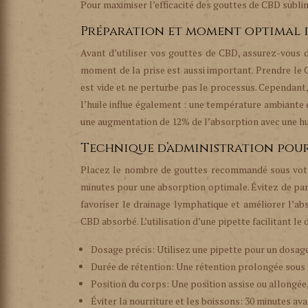
Pour maximiser l’efficacité des gouttes de CBD subli
Préparation et moment optimal p
Avant d’utiliser vos gouttes de CBD, assurez-vous d
moment de la prise est aussi important. Prendre le 
est vide et ne perturbe pas le processus. Cependant
l’huile influe également : une température ambiant
une augmentation de 12% de l’absorption avec une hu
Technique d’administration pou
Placez le nombre de gouttes recommandé sous votre
minutes pour une absorption optimale. Évitez de par
favoriser le drainage lymphatique et améliorer l’abs
CBD absorbé. L’utilisation d’une pipette facilitant 
Dosage précis: Utilisez une pipette pour un dosage
Durée de rétention: Une rétention prolongée sous 
Position du corps: Une position assise ou allongée,
Éviter la nourriture et les boissons: 30 minutes av