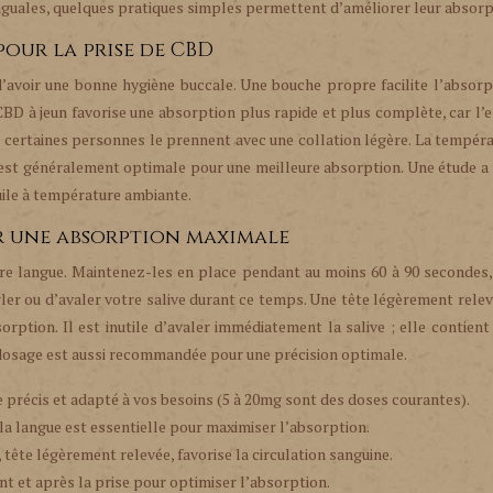
nguales, quelques pratiques simples permettent d’améliorer leur absorp
our la prise de CBD
’avoir une bonne hygiène buccale. Une bouche propre facilite l’absorp
CBD à jeun favorise une absorption plus rapide et plus complète, car l
, certaines personnes le prennent avec une collation légère. La tempér
e est généralement optimale pour une meilleure absorption. Une étude 
ile à température ambiante.
r une absorption maximale
 langue. Maintenez-les en place pendant au moins 60 à 90 secondes, 
ler ou d’avaler votre salive durant ce temps. Une tête légèrement rele
orption. Il est inutile d’avaler immédiatement la salive ; elle contient
le dosage est aussi recommandée pour une précision optimale.
 précis et adapté à vos besoins (5 à 20mg sont des doses courantes).
la langue est essentielle pour maximiser l’absorption.
 tête légèrement relevée, favorise la circulation sanguine.
ant et après la prise pour optimiser l’absorption.