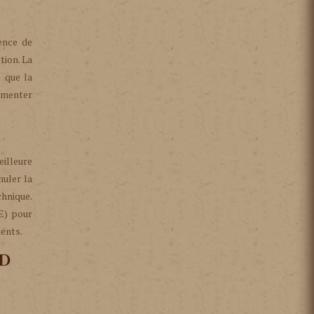
ence de
tion. La
s que la
gmenter
eilleure
muler la
chnique.
E) pour
ments.
BD