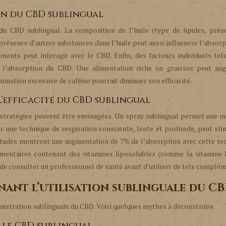
on du CBD sublingual
du CBD sublingual. La composition de l’huile (type de lipides, prés
présence d’autres substances dans l’huile peut aussi influencer l’absorp
ents peut interagir avec le CBD. Enfin, des facteurs individuels tel
 l’absorption du CBD. Une alimentation riche en graisses peut au
mation excessive de caféine pourrait diminuer son efficacité.
l’efficacité du CBD sublingual
 stratégies peuvent être envisagées. Un spray sublingual permet une m
c une technique de respiration consciente, lente et profonde, peut sti
 études montrent une augmentation de 7% de l’absorption avec cette te
imentaires contenant des vitamines liposolubles (comme la vitamine 
l de consulter un professionnel de santé avant d’utiliser de tels complé
nant l’utilisation sublinguale du C
nistration sublinguale du CBD. Voici quelques mythes à déconstruire.
r le CBD sublingual