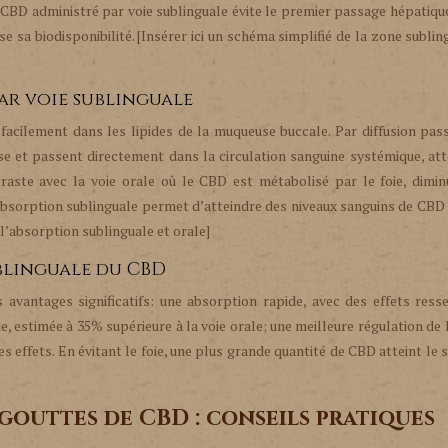
CBD administré par voie sublinguale évite le premier passage hépatique
e sa biodisponibilité. [Insérer ici un schéma simplifié de la zone sublin
ar voie sublinguale
facilement dans les lipides de la muqueuse buccale. Par diffusion pass
et passent directement dans la circulation sanguine systémique, att
traste avec la voie orale où le CBD est métabolisé par le foie, dimi
’absorption sublinguale permet d’atteindre des niveaux sanguins de CBD 
 l’absorption sublinguale et orale]
ublinguale du CBD
 avantages significatifs: une absorption rapide, avec des effets ress
e, estimée à 35% supérieure à la voie orale; une meilleure régulation de 
des effets. En évitant le foie, une plus grande quantité de CBD atteint le
 gouttes de CBD : conseils pratiques