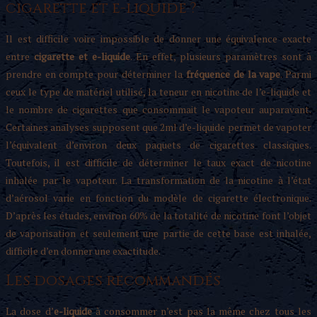
cigarette et e-liquide ?
Il est difficile voire impossible de donner une équivalence exacte
entre
cigarette et e-liquide
. En effet, plusieurs paramètres sont à
prendre en compte pour déterminer la
fréquence de la vape
. Parmi
ceux le type de matériel utilisé, la teneur en nicotine de l’e-liquide et
le nombre de cigarettes que consommait le vapoteur auparavant.
Certaines analyses supposent que 2ml d’e-liquide permet de vapoter
l’équivalent d’environ deux paquets de cigarettes classiques.
Toutefois, il est difficile de déterminer le taux exact de nicotine
inhalée par le vapoteur. La transformation de la nicotine à l’état
d’aérosol varie en fonction du modèle de cigarette électronique.
D’après les études, environ 60% de la totalité de nicotine font l’objet
de vaporisation et seulement une partie de cette base est inhalée,
difficile d’en donner une exactitude.
Les dosages recommandés
La dose d’
e-liquide
à consommer n’est pas la même chez tous les