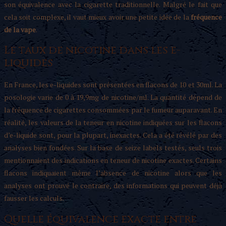
son équivalence avec la cigarette traditionnelle. Malgré le fait que
cela soit complexe, il vaut mieux avoir une petite idée de la
fréquence
de la vape
.
Le taux de nicotine dans les e-
liquides
En France, les e-liquides sont présentées en flacons de 10 et 30ml. La
posologie varie de 0 à 19,9mg de nicotine/ml. La quantité dépend de
la fréquence de cigarettes consommées par le fumeur auparavant. En
réalité, les valeurs de la teneur en nicotine indiquées sur les flacons
d’e-liquide sont, pour la plupart, inexactes. Cela a été révélé par des
analyses bien fondées. Sur la base de seize labels testés, seuls trois
mentionnaient des indications en teneur de nicotine exactes. Certains
flacons indiquaient même l’absence de nicotine alors que les
analyses ont prouvé le contraire, des informations qui peuvent déjà
fausser les calculs.
Quelle équivalence exacte entre