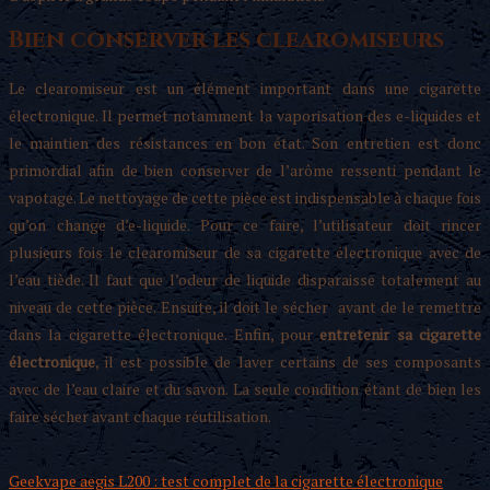
Bien conserver les clearomiseurs
Le clearomiseur est un élément important dans une cigarette
électronique. Il permet notamment la vaporisation des e-liquides et
le maintien des résistances en bon état. Son entretien est donc
primordial afin de bien conserver de l’arôme ressenti pendant le
vapotage. Le nettoyage de cette pièce est indispensable à chaque fois
qu’on change d’e-liquide. Pour ce faire, l’utilisateur doit rincer
plusieurs fois le clearomiseur de sa cigarette électronique avec de
l’eau tiède. Il faut que l’odeur de liquide disparaisse totalement au
niveau de cette pièce. Ensuite, il doit le sécher avant de le remettre
dans la cigarette électronique. Enfin, pour
entretenir sa cigarette
électronique
, il est possible de laver certains de ses composants
avec de l’eau claire et du savon. La seule condition étant de bien les
faire sécher avant chaque réutilisation.
Geekvape aegis L200 : test complet de la cigarette électronique