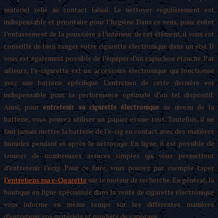
matériel relié au contact labial. Le nettoyer régulièrement est
indispensable et prioritaire pour l’hygiène. Dans ce sens, pour éviter
l’entassement de la poussière à l’intérieur de cet élément, il vous est
conseillé de bien ranger votre cigarette électronique dans un étui. Il
vous est également possible de l’équiper d’un capuchon étanche. Par
ailleurs, l’e-cigarette est un accessoire électronique qui fonctionne
avec une batterie spécifique. L’entretien de cette dernière est
indispensable pour la performance optimale d’un tel dispositif.
Ainsi, pour
entretenir sa cigarette électronique
au niveau de la
batterie, vous pouvez utiliser un papier essuie-tout. Toutefois, il ne
faut jamais mettre la batterie de l’e-cig en contact avec des matières
humides pendant et après le nettoyage. En ligne, il est possible de
trouver de nombreuses astuces simples qui vous permettent
d’entretenir l’ecig. Pour ce faire, vous pouvez par exemple taper
J’entretiens ma e-Cigarette
sur le moteur de recherche. En général, la
boutique en ligne spécialisée dans la vente de cigarette électronique
vous informe en même temps sur les différentes manières
d’entretenir vos matériels et produits de vapotage.