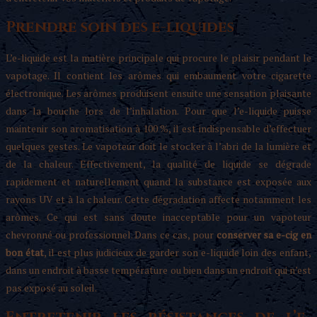
Prendre soin des e-liquides
L’e-liquide est la matière principale qui procure le plaisir pendant le
vapotage. Il contient les arômes qui embaument votre cigarette
électronique. Les arômes produisent ensuite une sensation plaisante
dans la bouche lors de l’inhalation. Pour que l’e-liquide puisse
maintenir son aromatisation à 100 %, il est indispensable d’effectuer
quelques gestes. Le vapoteur doit le stocker à l’abri de la lumière et
de la chaleur. Effectivement, la qualité de liquide se dégrade
rapidement et naturellement quand la substance est exposée aux
rayons UV et à la chaleur. Cette dégradation affecte notamment les
arômes. Ce qui est sans doute inacceptable pour un vapoteur
chevronné ou professionnel. Dans ce cas, pour
conserver sa e-cig en
bon état
, il est plus judicieux de garder son e-liquide loin des enfant,
dans un endroit à basse température ou bien dans un endroit qui n’est
pas exposé au soleil.