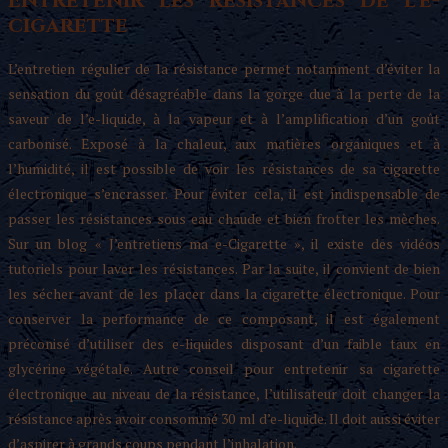
Entretenir les résistances de l’e-
cigarette
L’entretien régulier de la résistance permet notamment d’éviter la
sensation du goût désagréable dans la gorge due à la perte de la
saveur de l’e-liquide, à la vapeur et à l’amplification d’un goût
carbonisé. Exposé à la chaleur, aux matières organiques et à
l’humidité, il est possible de voir les résistances de sa cigarette
électronique s’encrasser. Pour éviter cela, il est indispensable de
passer les résistances sous eau chaude et bien frotter les mèches.
Sur un blog « J’entretiens ma e-Cigarette », il existe des vidéos
tutoriels pour laver les résistances. Par la suite, il convient de bien
les sécher avant de les placer dans la cigarette électronique. Pour
conserver la performance de ce composant, il est également
préconisé d’utiliser des e-liquides disposant d’un faible taux en
glycérine végétale. Autre conseil pour entretenir sa cigarette
électronique au niveau de la résistance, l’utilisateur doit changer la
résistance après avoir consommé 30 ml d’e-liquide. Il doit aussi éviter
d’aspirer à grands coups pendant l’inhalation.