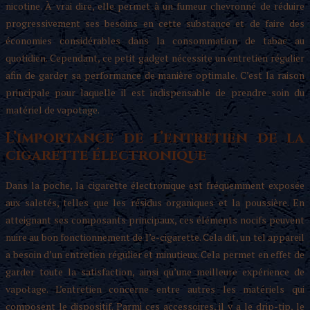
nicotine. À vrai dire, elle permet à un fumeur chevronné de réduire
progressivement ses besoins en cette substance et de faire des
économies considérables dans la consommation de tabac au
quotidien. Cependant, ce petit gadget nécessite un entretien régulier
afin de garder sa performance de manière optimale. C’est la raison
principale pour laquelle il est indispensable de prendre soin du
matériel de vapotage.
L’importance de l’entretien de la
cigarette électronique
Dans la poche, la cigarette électronique est fréquemment exposée
aux saletés, telles que les résidus organiques et la poussière. En
atteignant ses composants principaux, ces éléments nocifs peuvent
nuire au bon fonctionnement de l’e-cigarette. Cela dit, un tel appareil
a besoin d’un entretien régulier et minutieux. Cela permet en effet de
garder toute la satisfaction, ainsi qu’une meilleure expérience de
vapotage. L’entretien concerne entre autres les matériels qui
composent le dispositif. Parmi ces accessoires, il y a le drip-tip, le