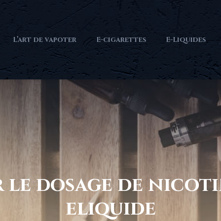
L’art de vapoter
E-cigarettes
E-Liquides
r le dosage de nicot
eliquide