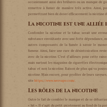
occasionnant ainsi des brûlures ou un manque de goû
remettre à fumer de manière très active. Ainsi, po
permettront bien de doser efficacement la nicotine d
La nicotine est une alliée
Confondre la nicotine et le tabac serait une erreu
substance envoûtante avec une forte dépendance, mai
autres composants de la fumée à savoir le monox
fumeur. Ainsi, faire une cure de désintoxication re
avec de la nicotine. C’est d’ailleurs pour cette rai
mais surtout les magasins de cigarettes électronique
tabac et non la nicotine. Raison de plus qui va pouss
nicotine. Mais encore, pour profiter de leurs saveurs,
site
https://www.neovapo.com/.
Les rôles de la nicotine
Outre le fait de combler le manque et de se débarras
« hit ». Il s’agit du petit picotement au fond de la g