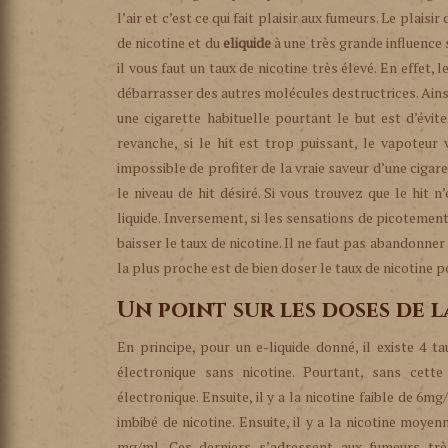
l’air et c’est ce qui fait plaisir aux fumeurs. Le plai
de nicotine et du
eliquide
à une très grande influence 
il vous faut un taux de nicotine très élevé. En effet,
débarrasser des autres molécules destructrices. Ainsi
une cigarette habituelle pourtant le but est d’évit
revanche, si le hit est trop puissant, le vapoteur v
impossible de profiter de la vraie saveur d’une cigar
le niveau de hit désiré. Si vous trouvez que le hit 
liquide. Inversement, si les sensations de picotement
baisser le taux de nicotine. Il ne faut pas abandonner
la plus proche est de bien doser le taux de nicotine 
Un point sur les doses de 
En principe, pour un e-liquide donné, il existe 4 
électronique sans nicotine. Pourtant, sans cett
électronique. Ensuite, il y a la nicotine faible de 6m
imbibé de nicotine. Ensuite, il y a la nicotine moye
mg/ml. Ces derniers s’adressent aux fumeurs trè