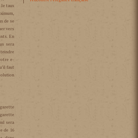
 le taux
maximum,
ux de se
ner vers
ants. En
ous sera
tteindre
votre e-
’il faut
solution
igarette
garette
 ml sera
te de 16
es dans