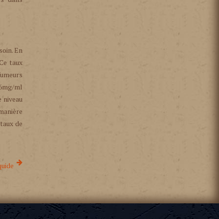
soin. En
 Ce taux
 fumeurs
 16mg/ml
e niveau
manière
 taux de
quide