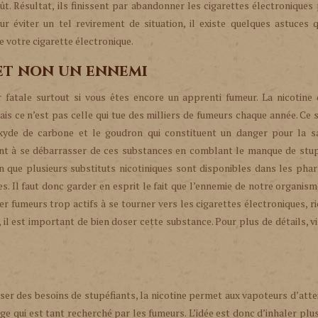
t. Résultat, ils finissent par abandonner les cigarettes électroniques
ur éviter un tel revirement de situation, il existe quelques astuces 
e votre cigarette électronique.
 et non un ennemi
r fatale surtout si vous êtes encore un apprenti fumeur. La nicotine
s ce n’est pas celle qui tue des milliers de fumeurs chaque année. Ce 
yde de carbone et le goudron qui constituent un danger pour la s
vient à se débarrasser de ces substances en comblant le manque de stu
son que plusieurs substituts nicotiniques sont disponibles dans les pha
s. Il faut donc garder en esprit le fait que l’ennemie de notre organism
er fumeurs trop actifs à se tourner vers les cigarettes électroniques, r
 il est important de bien doser cette substance. Pour plus de détails, vi
ser des besoins de stupéfiants, la nicotine permet aux vapoteurs d’atte
orge qui est tant recherché par les fumeurs. L’idée est donc d’inhaler plu