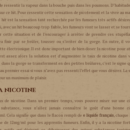
sir de ressentir la vapeur dans la bouche puis dans les poumons. D’habitude
sur ce hit. Pour ressentir cette sensation de picotement et la vivre au 
 le hit est la sensation tant recherchée par les fumeurs très actifs désire
, avec un hit beaucoup trop faible, les fumeurs vont se lasser et se tour
er cette situation et de l’encourager à arrêter de prendre ces stupéfi
a finir par se brûler, tousser ou s’irriter de la gorge. En outre, il v
ette électronique. Il est donc important de bien doser la nicotine pour a
n’est assez alors la solution est d’augmenter le taux de nicotine dans 
 dans la gorge se transforment en des petites brûlures, c’est le signe qu
 au premier essai si vous n’avez pas ressenti l’effet que vous désirez. La 
pour un maximum de plaisir.
la nicotine
taux de nicotine. Dans un premier temps, vous pouvez miser sur une c
e substance, vous n’allez jamais connaître le goût d’une bonne ci
g/ml. Cela signifie que dans le flacon rempli de
e liquide français
, chaque
nne de 12mg/ml pour les apprentis fumeurs. Enfin, il y a la nicotine for
s actifs qui désirent se débarrasser des autres substances toxiqu