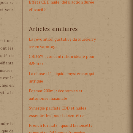
Effets CBD huile: délai action durée
 pour se
efficacité
qui vous
Articles similaires
La révolution gustative du blueberry
 est une
ice en vapotage
sont les
anté du
CBD 5% : concentration idéale pour
péfiants
débuter
rmacies,
La chose : l’e-liquide mystérieux qui
e est le
intrigue
iches en
Format 200ml : économies et
sitez le
autonomie maximale
Synergie parfaite CBD et huiles
essentielles pour le bien-être
indre le
French for nuts : quand la noisette
s que de
rencontre l’élégance française