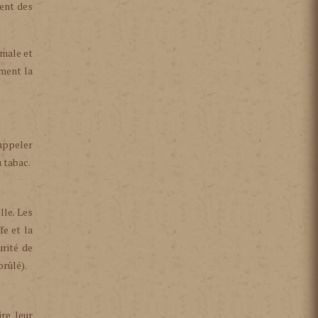
ment des
imale et
ement la
rappeler
 tabac.
lle. Les
fe et la
rité de
brûlé).
ire leur