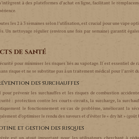
s s’intègrent à des plateformes d’achat en ligne, facilitant le remplace
périence.
tes les 2 à 3 semaines selon l’utilisation, est crucial pour une vape opt
és. Un nettoyage régulier (environ une fois par semaine) garantit égal
cts de santé
ité pour minimiser les risques liés au vapotage. Il est essentiel de 
ans risque et ne se substitue pas à un traitement médical pour l’arrêt du
révention des surchauffes
 pour prévenir les surchauffes et les risques de combustion accidente
té : protection contre les courts-circuits, la surcharge, la surchauf
atiquement le fonctionnement en cas de problème, améliorant la sécu
alement d’optimiser le rendu des saveurs et d’éviter le « dry hit » (goût 
tine et gestion des risques
ngérée est un atout important pour les utilisateurs cherchant à rédu