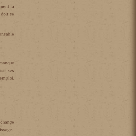
ement la
 doit se
ponsable
n manque
isir ses
’emploi.
échange
issage.