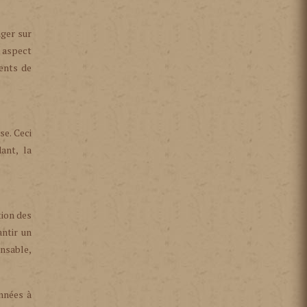
nger sur
 aspect
ents de
se. Ceci
ant, la
ion des
ntir un
nsable,
nnées à