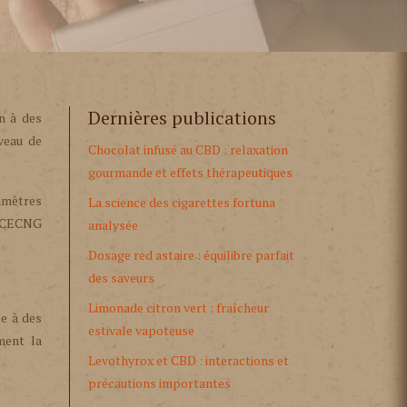
Dernières publications
n à des
veau de
Chocolat infusé au CBD : relaxation
gourmande et effets thérapeutiques
ramètres
La science des cigarettes fortuna
s CECNG
analysée
Dosage red astaire : équilibre parfait
des saveurs
Limonade citron vert : fraîcheur
ce à des
estivale vapoteuse
ment la
Levothyrox et CBD : interactions et
précautions importantes