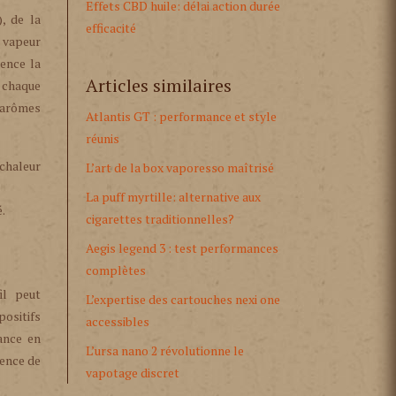
Effets CBD huile: délai action durée
, de la
efficacité
e vapeur
uence la
Articles similaires
e chaque
 arômes
Atlantis GT : performance et style
réunis
 chaleur
L’art de la box vaporesso maîtrisé
La puff myrtille: alternative aux
.
cigarettes traditionnelles?
Aegis legend 3 : test performances
complètes
il peut
L’expertise des cartouches nexi one
positifs
accessibles
ance en
L’ursa nano 2 révolutionne le
ience de
vapotage discret