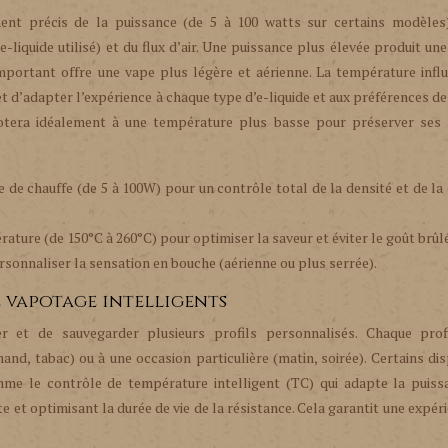
ent précis de la puissance (de 5 à 100 watts sur certains modèles)
-liquide utilisé) et du flux d’air. Une puissance plus élevée produit un
important offre une vape plus légère et aérienne. La température infl
et d’adapter l’expérience à chaque type d’e-liquide et aux préférences d
vapotera idéalement à une température plus basse pour préserver ses
 de chauffe (de 5 à 100W) pour un contrôle total de la densité et de la
ature (de 150°C à 260°C) pour optimiser la saveur et éviter le goût brûlé
rsonnaliser la sensation en bouche (aérienne ou plus serrée).
e vapotage intelligents
 et de sauvegarder plusieurs profils personnalisés. Chaque prof
and, tabac) ou à une occasion particulière (matin, soirée). Certains dis
mme le contrôle de température intelligent (TC) qui adapte la puiss
e et optimisant la durée de vie de la résistance. Cela garantit une expér