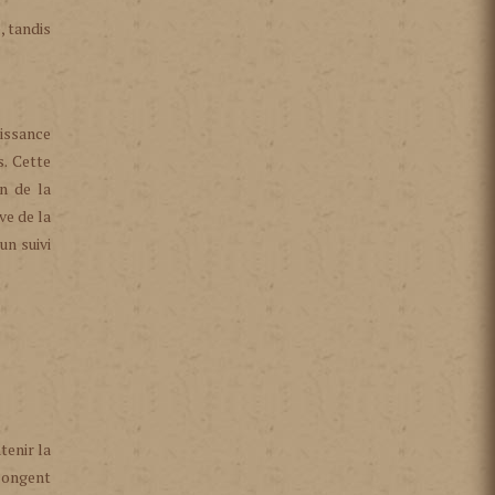
, tandis
issance
s. Cette
on de la
ve de la
un suivi
tenir la
olongent