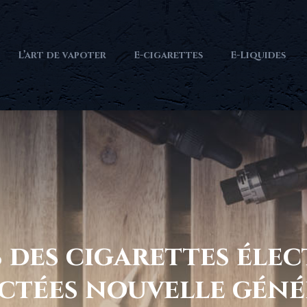
L’art de vapoter
E-cigarettes
E-Liquides
 des cigarettes éle
ctées nouvelle géné