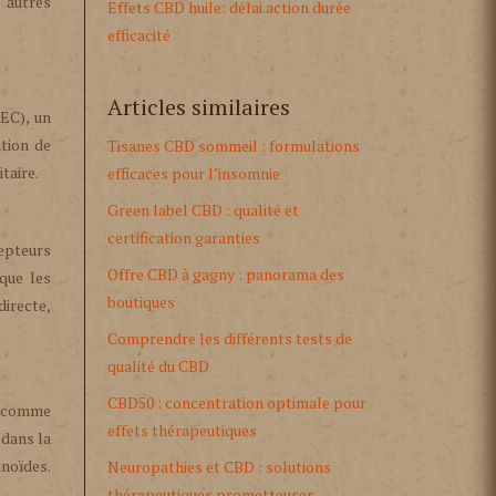
 autres
Effets CBD huile: délai action durée
efficacité
Articles similaires
SEC), un
tion de
Tisanes CBD sommeil : formulations
taire.
efficaces pour l’insomnie
Green label CBD : qualité et
certification garanties
epteurs
Offre CBD à gagny : panorama des
que les
boutiques
irecte,
Comprendre les différents tests de
qualité du CBD
CBD50 : concentration optimale pour
s, comme
effets thérapeutiques
 dans la
inoïdes.
Neuropathies et CBD : solutions
thérapeutiques prometteuses