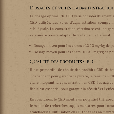
Dosages et voies d’administratio
Le dosage optimal de CBD varie considérablement sel
CBD utilisée. Les voies d’administration comprenn
sublinguale. La consultation vétérinaire est indis
vétérinaire pourra adapter le traitement à l’animal.
Dosage moyen pour les chiens : 0.2 à 2 mg/kg de poi
Dosage moyen pour les chats : 0.1 à 1 mg/kg de poid
Qualité des produits CBD
Il est primordial de choisir des produits CBD de hau
indépendant pour garantir la pureté, la teneur en C
claire indiquant la concentration en CBD, les autres
fiable est essentiel pour garantir la sécurité et l’effi
En conclusion, le CBD montre un potentiel thérapeuti
le besoin de recherches supplémentaires pour conso
standardisés. L’utilisation du CBD chez les animaux do