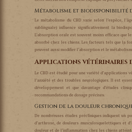
Métabolisme et biodisponibilité 
Le métabolisme du CBD varie selon l’espèce, l’âge,
sublinguale) influence significativement la biodispo
L’absorption orale est souvent moins efficace que l
absorbé chez les chiens. Les facteurs tels que la 
peuvent aussi modifier l’absorption et le métabolism
Applications vétérinaires 
Le CBD est étudié pour une variété d’applications vé
l’anxiété et des troubles neurologiques. Il est ess
développement et que davantage d’études clinique
recommandations de dosage précises.
Gestion de la douleur chronique
De nombreuses études précliniques indiquent un po
d’arthrose, de douleurs musculosquelettiques et d’
douleur et de l’inflammation chez les chiens atteint