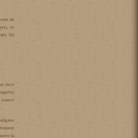
forme de
es), et
riés. Un
un tiers
tiquette
e source
ouligner
aitement
surer la