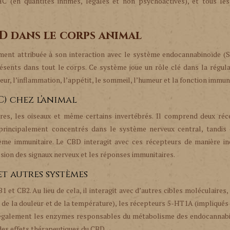
 (en quantités infimes, légales et non psychoactives), et tous les
D dans le corps animal
ement attribuée à son interaction avec le système endocannabinoïde (
sents dans tout le corps. Ce système joue un rôle clé dans la régula
r, l’inflammation, l’appétit, le sommeil, l’humeur et la fonction immuni
) chez l’animal
s, les oiseaux et même certains invertébrés. Il comprend deux réc
principalement concentrés dans le système nerveux central, tandis 
me immunitaire. Le CBD interagit avec ces récepteurs de manière ind
ission des signaux nerveux et les réponses immunitaires.
et autres systèmes
 et CB2. Au lieu de cela, il interagit avec d’autres cibles moléculaire
de la douleur et de la température), les récepteurs 5-HT1A (impliqués
nce également les enzymes responsables du métabolisme des endocannab
des effets thérapeutiques du CBD.