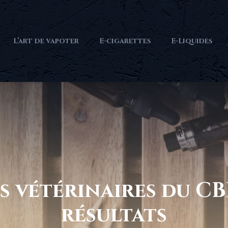
L’art de vapoter
E-cigarettes
E-Liquides
s vétérinaires du CBD
résultats