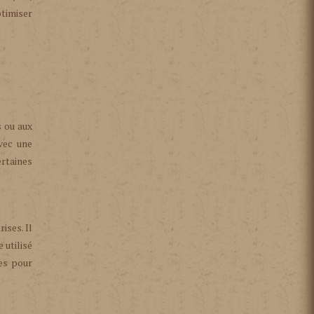
ptimiser
s ou aux
vec une
ertaines
ises. Il
 utilisé
es pour