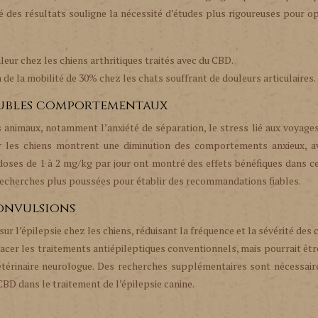
té des résultats souligne la nécessité d’études plus rigoureuses pour o
eur chez les chiens arthritiques traités avec du CBD.
 de la mobilité de 30% chez les chats souffrant de douleurs articulaires.
roubles comportementaux
 animaux, notamment l’anxiété de séparation, le stress lié aux voyage
r les chiens montrent une diminution des comportements anxieux, a
 doses de 1 à 2 mg/kg par jour ont montré des effets bénéfiques dans c
s recherches plus poussées pour établir des recommandations fiables.
convulsions
r l’épilepsie chez les chiens, réduisant la fréquence et la sévérité des cr
cer les traitements antiépileptiques conventionnels, mais pourrait être
étérinaire neurologue. Des recherches supplémentaires sont nécessair
 CBD dans le traitement de l’épilepsie canine.