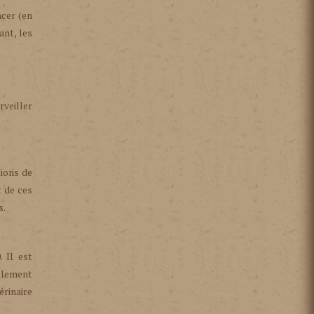
cer (en
ant, les
rveiller
ions de
t de ces
s.
 Il est
llement
érinaire