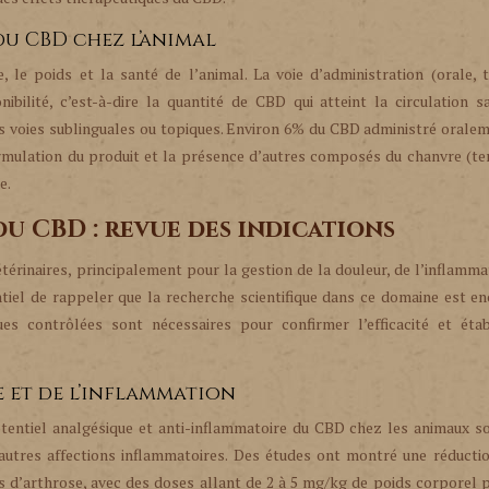
du CBD chez l’animal
 le poids et la santé de l’animal. La voie d’administration (orale, 
nibilité, c’est-à-dire la quantité de CBD qui atteint la circulation s
es voies sublinguales ou topiques. Environ 6% du CBD administré orale
formulation du produit et la présence d’autres composés du chanvre (t
e.
du CBD : revue des indications
térinaires, principalement pour la gestion de la douleur, de l’inflamma
entiel de rappeler que la recherche scientifique dans ce domaine est e
s contrôlées sont nécessaires pour confirmer l’efficacité et étab
 et de l’inflammation
tentiel analgésique et anti-inflammatoire du CBD chez les animaux so
autres affections inflammatoires. Des études ont montré une réductio
s d’arthrose, avec des doses allant de 2 à 5 mg/kg de poids corporel p