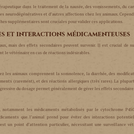
rapeutique dans le traitement de la nausée, des vomissements, du can
es neurodégénératives et d’autres affections chez les animaux. Cepend
ches supplémentaires sont cruciales pour valider ces applications.
res et interactions médicamenteuses
x, mais des effets secondaires peuvent survenir. Il est crucial de su
 le vétérinaire en cas de réactions indésirables.
ez les animaux comprennent la somnolence, la diarrhée, des modificat
ments (rarement), et des réactions allergiques (très rares). La plupar
rogressive du dosage permet généralement de gérer les effets secondaire
s, notamment les médicaments métabolisés par le cytochrome P450.
édicaments que l’animal prend pour éviter des interactions potentie
est un point d’attention particulier, nécessitant une surveillance vét