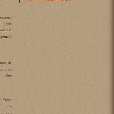
topique,
anguine.
ment est
erpènes)
tion, de
ncore en
lir des
uffrant
n de la
ar jour,