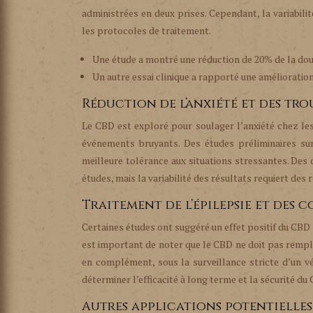
administrées en deux prises. Cependant, la variabili
les protocoles de traitement.
Une étude a montré une réduction de 20% de la doul
Un autre essai clinique a rapporté une amélioration
Réduction de l’anxiété et des t
Le CBD est exploré pour soulager l’anxiété chez les
événements bruyants. Des études préliminaires su
meilleure tolérance aux situations stressantes. Des
études, mais la variabilité des résultats requiert de
Traitement de l’épilepsie et des 
Certaines études ont suggéré un effet positif du CBD su
est important de noter que le CBD ne doit pas rempla
en complément, sous la surveillance stricte d’un v
déterminer l’efficacité à long terme et la sécurité du
Autres applications potentielles