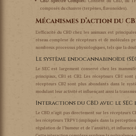
CBD Spectre Complet:
Contient du CBD, du THC
composés du chanvre (terpènes, flavonoïdes).
Mécanismes d’action du CB
L’efficacité du CBD chez les animaux est principal
réseau complexe de récepteurs et de molécules pré
nombreux processus physiologiques, tels que la douleu
Le système endocannabinoïde (SEC
Le SEC est largement conservé chez les mammifère
principaux, CB1 et CB2. Les récepteurs CB1 sont 
récepteurs CB2 sont plus abondants dans le systè
modulant leur activité et influençant ainsi la transm
Interactions du CBD avec le SEC 
Le CBD n’agit pas directement sur les récepteurs CB1
les récepteurs TRPV1 (impliqués dans la perception 
régulation de l’humeur et de l’anxiété), et influe
Cette interaction complexe explique la polyvalence 