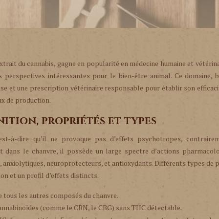
trait du cannabis, gagne en popularité en médecine humaine et vétérina
s perspectives intéressantes pour le bien-être animal. Ce domaine, b
se et une prescription vétérinaire responsable pour établir son efficaci
ux de production.
nition, propriétés et types
st-à-dire qu’il ne provoque pas d’effets psychotropes, contraire
t dans le chanvre, il possède un large spectre d’actions pharmacolo
, anxiolytiques, neuroprotecteurs, et antioxydants. Différents types de 
 et un profil d’effets distincts.
e tous les autres composés du chanvre.
cannabinoïdes (comme le CBN, le CBG) sans THC détectable.