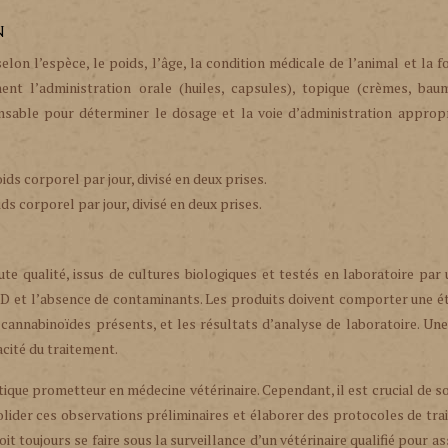
n
on l’espèce, le poids, l’âge, la condition médicale de l’animal et la 
ent l’administration orale (huiles, capsules), topique (crèmes, baum
pensable pour déterminer le dosage et la voie d’administration approp
ds corporel par jour, divisé en deux prises.
s corporel par jour, divisé en deux prises.
te qualité, issus de cultures biologiques et testés en laboratoire par 
BD et l’absence de contaminants. Les produits doivent comporter une é
 cannabinoïdes présents, et les résultats d’analyse de laboratoire. Un
cacité du traitement.
que prometteur en médecine vétérinaire. Cependant, il est crucial de s
lider ces observations préliminaires et élaborer des protocoles de tr
it toujours se faire sous la surveillance d’un vétérinaire qualifié pour as